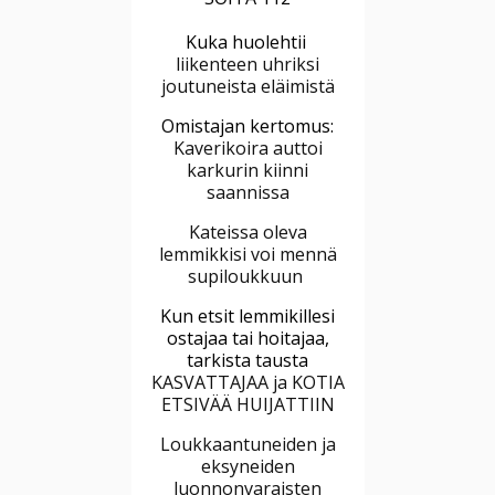
Kuka huolehtii
liikenteen uhriksi
joutuneista eläimistä
Omistajan kertomus:
Kaverikoira auttoi
karkurin kiinni
saannissa
Kateissa oleva
lemmikkisi voi mennä
supiloukkuun
Kun etsit lemmikillesi
ostajaa tai hoitajaa,
tarkista tausta
KASVATTAJAA ja KOTIA
ETSIVÄÄ HUIJATTIIN
Loukkaantuneiden ja
eksyneiden
luonnonvaraisten