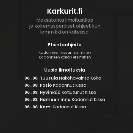
Karkurit.fi
Maksutonta ilmoitustilaa
ja kokemusperäiset ohjeet kun
lemmikki on kateissa.
Etsintäohjeita
Kadonneen kissan etsiminen
Kadonneen koiran etsiminen
Uusia ilmoituksia
Tuusula
Näköhavainto
Koira
06.08
Posio
Kadonnut
Kissa
06.08
Hyvinkää
Kotiutunut
Kissa
06.08
Hämeenlinna
Kadonnut
Kissa
06.08
Kemi
Kadonnut
Kissa
06.08