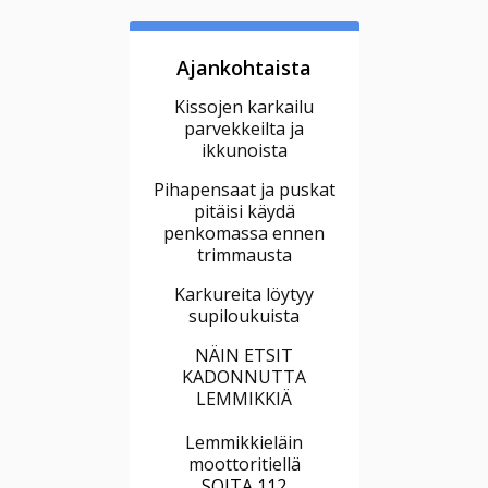
Ajankohtaista
Kissojen karkailu
parvekkeilta ja
ikkunoista
Pihapensaat ja puskat
pitäisi käydä
penkomassa ennen
trimmausta
Karkureita löytyy
supiloukuista
NÄIN ETSIT
KADONNUTTA
LEMMIKKIÄ
Lemmikkieläin
moottoritiellä
SOITA 112