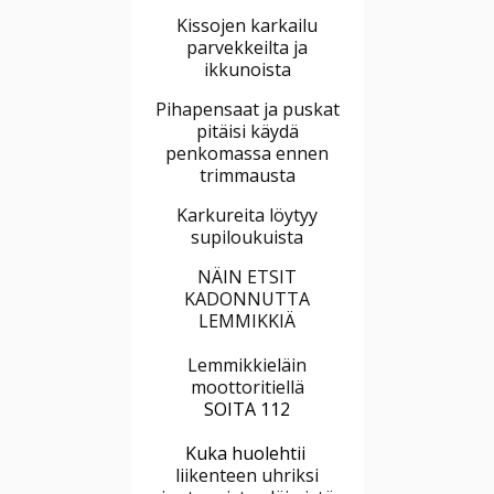
Kissojen karkailu
parvekkeilta ja
ikkunoista
Pihapensaat ja puskat
pitäisi käydä
penkomassa ennen
trimmausta
Karkureita löytyy
supiloukuista
NÄIN ETSIT
KADONNUTTA
LEMMIKKIÄ
Lemmikkieläin
moottoritiellä
SOITA 112
Kuka huolehtii
liikenteen uhriksi