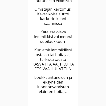
joutuneista eläimistä
Omistajan kertomus:
Kaverikoira auttoi
karkurin kiinni
saannissa
Kateissa oleva
lemmikkisi voi mennä
supiloukkuun
Kun etsit lemmikillesi
ostajaa tai hoitajaa,
tarkista tausta
KASVATTAJAA ja KOTIA
ETSIVÄÄ HUIJATTIIN
Loukkaantuneiden ja
eksyneiden
luonnonvaraisten
eläinten hoitajia