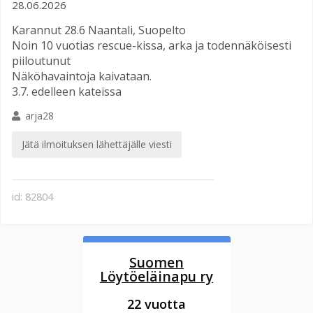
28.06.2026
Karannut 28.6 Naantali, Suopelto
Noin 10 vuotias rescue-kissa, arka ja todennäköisesti
piiloutunut
Näköhavaintoja kaivataan.
3.7. edelleen kateissa
arja28
Jätä ilmoituksen lähettäjälle viesti
id: 82804
Suomen
Löytöeläinapu ry
22 vuotta