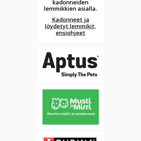
kadonneiden
lemmikkien asialla.
Kadonneet ja
löydetyt lemmikit,
ensiohjeet