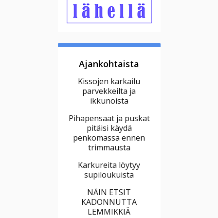
Ajankohtaista
Kissojen karkailu
parvekkeilta ja
ikkunoista
Pihapensaat ja puskat
pitäisi käydä
penkomassa ennen
trimmausta
Karkureita löytyy
supiloukuista
NÄIN ETSIT
KADONNUTTA
LEMMIKKIÄ