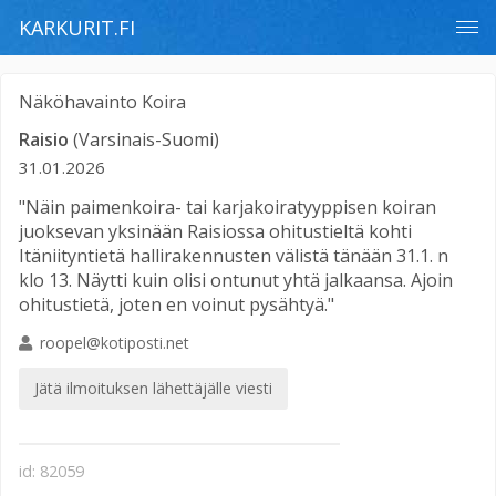
KARKURIT.FI
Näköhavainto
Koira
Raisio
(Varsinais-Suomi)
31.01.2026
"Näin paimenkoira- tai karjakoiratyyppisen koiran
juoksevan yksinään Raisiossa ohitustieltä kohti
Itäniityntietä hallirakennusten välistä tänään 31.1. n
klo 13. Näytti kuin olisi ontunut yhtä jalkaansa. Ajoin
ohitustietä, joten en voinut pysähtyä."
roopel@kotiposti.net
Jätä ilmoituksen lähettäjälle viesti
id: 82059