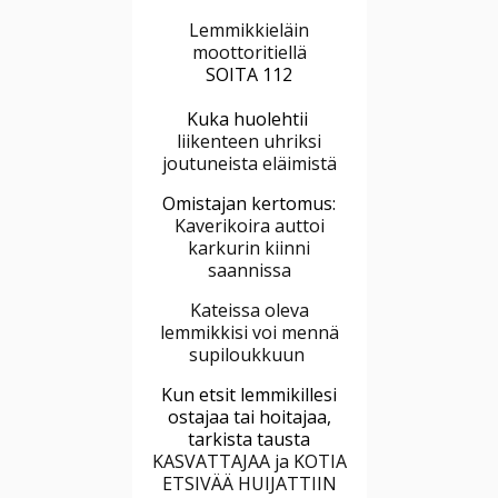
Lemmikkieläin
moottoritiellä
SOITA 112
Kuka huolehtii
liikenteen uhriksi
joutuneista eläimistä
Omistajan kertomus:
Kaverikoira auttoi
karkurin kiinni
saannissa
Kateissa oleva
lemmikkisi voi mennä
supiloukkuun
Kun etsit lemmikillesi
ostajaa tai hoitajaa,
tarkista tausta
KASVATTAJAA ja KOTIA
ETSIVÄÄ HUIJATTIIN