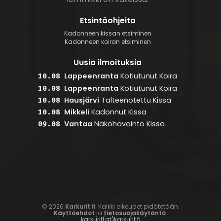
Etsintäohjeita
Kadonneen kissan etsiminen
Kadonneen koiran etsiminen
Uusia ilmoituksia
Lappeenranta
Kotiutunut
Koira
10.08
Lappeenranta
Kotiutunut
Koira
10.08
Hausjärvi
Talteenotettu
Kissa
10.08
Mikkeli
Kadonnut
Kissa
10.08
Vantaa
Näköhavainto
Kissa
09.08
© 2026
Karkurit
.fi. Kaikki oikeudet pidätetään.
Käyttöehdot
ja
tietosuojakäytäntö
.
karkurit(at)karkurit.fi