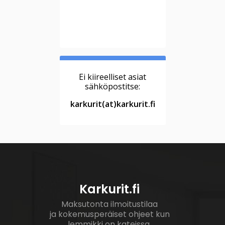
Ei kiireelliset asiat
sähköpostitse:
karkurit(at)karkurit.fi
Karkurit.fi
Maksutonta ilmoitustilaa
ja kokemusperäiset ohjeet kun
lemmikki on kateissa.