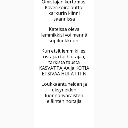
Omistajan kertomus:
Kaverikoira auttoi
karkurin kiinni
saannissa
Kateissa oleva
lemmikkisi voi mennä
supiloukkuun
Kun etsit lemmikillesi
ostajaa tai hoitajaa,
tarkista tausta
KASVATTAJAA ja KOTIA
ETSIVÄÄ HUIJATTIIN
Loukkaantuneiden ja
eksyneiden
luonnonvaraisten
eläinten hoitajia