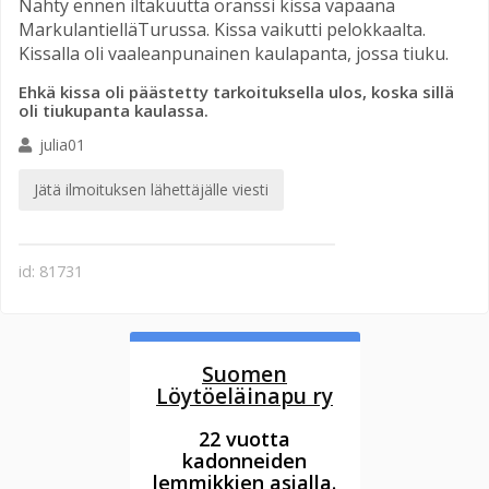
Nähty ennen iltakuutta oranssi kissa vapaana
MarkulantielläTurussa. Kissa vaikutti pelokkaalta.
Kissalla oli vaaleanpunainen kaulapanta, jossa tiuku.
Ehkä kissa oli päästetty tarkoituksella ulos, koska sillä
oli tiukupanta kaulassa.
julia01
Jätä ilmoituksen lähettäjälle viesti
id: 81731
Suomen
Löytöeläinapu ry
22 vuotta
kadonneiden
lemmikkien asialla.