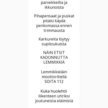
parvekkeilta ja
ikkunoista
Pihapensaat ja puskat
pitäisi käydä
penkomassa ennen
trimmausta
Karkureita löytyy
supiloukuista
NÄIN ETSIT
KADONNUTTA
LEMMIKKIÄ
Lemmikkieläin
moottoritiellä
SOITA 112
Kuka huolehtii
liikenteen uhriksi
joutuneista eläimistä