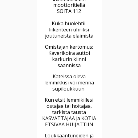
moottoritiellä
SOITA 112
Kuka huolehtii
liikenteen uhriksi
joutuneista eläimistä
Omistajan kertomus:
Kaverikoira auttoi
karkurin kiinni
saannissa
Kateissa oleva
lemmikkisi voi mennä
supiloukkuun
Kun etsit lemmikillesi
ostajaa tai hoitajaa,
tarkista tausta
KASVATTAJAA ja KOTIA
ETSIVÄÄ HUIJATTIIN
Loukkaantuneiden ja