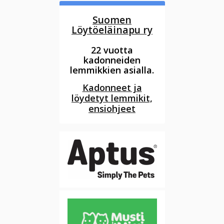
Suomen
Löytöeläinapu ry
22 vuotta
kadonneiden
lemmikkien asialla.
Kadonneet ja
löydetyt lemmikit,
ensiohjeet