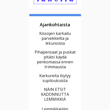
Ajankohtaista
Kissojen karkailu
parvekkeilta ja
ikkunoista
Pihapensaat ja puskat
pitäisi käydä
penkomassa ennen
trimmausta
Karkureita löytyy
supiloukuista
NÄIN ETSIT
KADONNUTTA
LEMMIKKIÄ
Lemmikkieläin