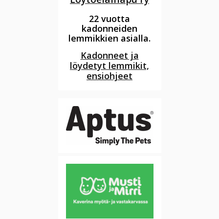
22 vuotta
kadonneiden
lemmikkien asialla.
Kadonneet ja
löydetyt lemmikit,
ensiohjeet