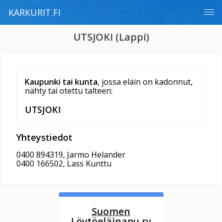
KARKURIT.FI
UTSJOKI
(Lappi)
Kaupunki tai kunta
, jossa eläin on kadonnut,
nähty tai otettu talteen:
UTSJOKI
Yhteystiedot
0400 894319, Jarmo Helander
0400 166502, Lass Kunttu
Suomen
Löytöeläinapu ry