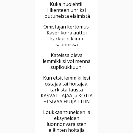
Kuka huolehtii
liikenteen uhriksi
joutuneista eläimistä
Omistajan kertomus:
Kaverikoira auttoi
karkurin kiinni
saannissa
Kateissa oleva
lemmikkisi voi mennä
supiloukkuun
Kun etsit lemmikillesi
ostajaa tai hoitajaa,
tarkista tausta
KASVATTAJAA ja KOTIA
ETSIVÄÄ HUIJATTIIN
Loukkaantuneiden ja
eksyneiden
luonnonvaraisten
eläinten hoitajia