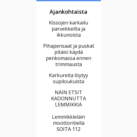
Ajankohtaista
Kissojen karkailu
parvekkeilta ja
ikkunoista
Pihapensaat ja puskat
pitäisi käydä
penkomassa ennen
trimmausta
Karkureita löytyy
supiloukuista
NÄIN ETSIT
KADONNUTTA
LEMMIKKIÄ
Lemmikkieläin
moottoritiellä
SOITA 112